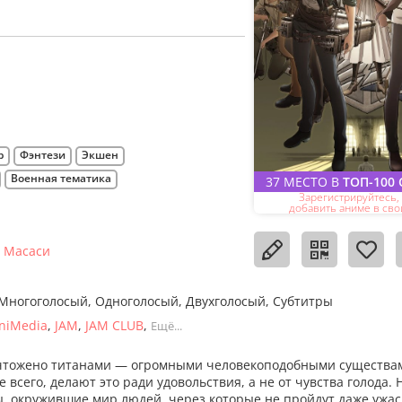
р
Фэнтези
Экшен
Военная тематика
37 МЕСТО В
ТОП-100
Зарегистрируйтесь,
добавить аниме в сво
а Масаси
Многоголосый
Одноголосый
Двухголосый
Субтитры
niMedia
JAM
JAM CLUB
Ещё...
ничтожено титанами — огромными человекоподобными существа
 всего, делают это ради удовольствия, а не от чувства голода.
ы, окружившие мир людей, через которые не пройдут даже ужа