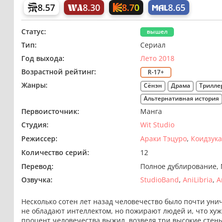
8.70
8.57
8.30
8.65
Статус:
вышел
Тип:
Сериал
Год выхода:
Лето 2018
Возрастной рейтинг:
R-17+
Жанры:
Сёнэн
Драма
Трилле
Альтернативная история
Первоисточник:
Манга
Студия:
Wit Studio
Режиссер:
Араки Тэцуро
Коидзук
Количество серий:
12
Перевод:
Полное дублирование
Озвучка:
StudioBand
AniLibria
A
Несколько сотен лет назад человечество было почти у
не обладают интеллектом, но пожирают людей и, что хуже
процент человечества выжил, возведя три высокие стен