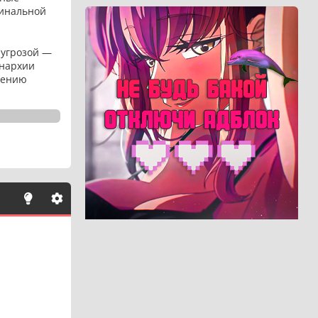
гинальной
 угрозой —
онархии
чению