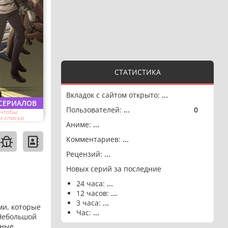
СТАТИСТИКА
Вкладок с сайтом открыто:
...
 СЕРИАЛОВ
Пользователей:
...
0
🟢
 чтобы
и списки
Аниме:
...
Комментариев:
...
Рецензий:
...
Новых серий за последние
24 часа:
...
12 часов:
...
3 часа:
...
ми, которые
Час:
...
 Небольшой
сные