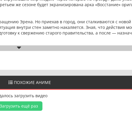
 третьем же сезоне будет экранизирована арка «Восстание» ори
ащению Эрена. Но приехав в город, они сталкиваются с новой
туация внутри стен заметно накаляется. Зная, что действия м
дготовку к свержению старого правительства, а после — назна
ПОХОЖИЕ АНИМЕ
далось загрузить видео
Загрузить ещё раз