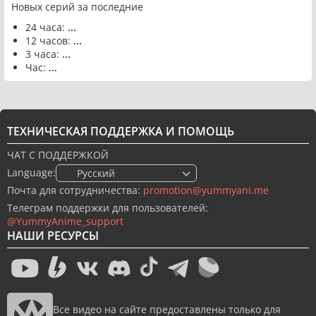
Новых серий за последние
24 часа:
...
12 часов:
...
3 часа:
...
Час:
...
ТЕХНИЧЕСКАЯ ПОДДЕРЖКА И ПОМОЩЬ
ЧАТ С ПОДДЕРЖКОЙ
Language:
🇷🇺 Русский
Почта для сотрудничества:
promotion@yummyani.me
Телеграм поддержки для пользователей:
@YummyAnime_support
НАШИ РЕСУРСЫ
Все видео на сайте предоставлены только для