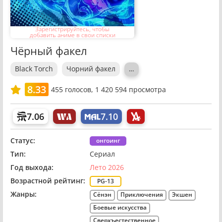
Зарегистрируйтесь, чтобы
добавить аниме в свои списки
Чёрный факел
Black Torch
Чорний факел
…
8.33
455
голосов,
1 420 594 просмотра
7.06
7.10
Статус:
онгоинг
Тип:
Сериал
Год выхода:
Лето 2026
Возрастной рейтинг:
PG-13
Жанры:
Сёнэн
Приключения
Экшен
Боевые искусства
Сверхъестественное