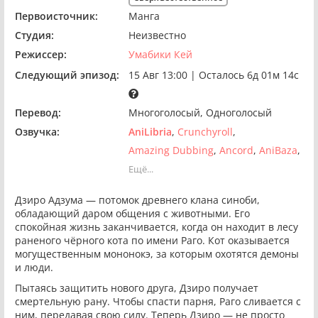
Первоисточник:
Манга
Студия:
Неизвестно
Режиссер:
Умабики Кей
Следующий эпизод:
15 Авг 13:00
|
Осталось 6д 01м 14с
Перевод:
Многоголосый
Одноголосый
Озвучка:
AniLibria
Crunchyroll
Amazing Dubbing
Ancord
AniBaza
Ещё...
Дзиро Адзума — потомок древнего клана синоби,
обладающий даром общения с животными. Его
спокойная жизнь заканчивается, когда он находит в лесу
раненого чёрного кота по имени Раго. Кот оказывается
могущественным мононокэ, за которым охотятся демоны
и люди.
Пытаясь защитить нового друга, Дзиро получает
смертельную рану. Чтобы спасти парня, Раго сливается с
ним, передавая свою силу. Теперь Дзиро — не просто