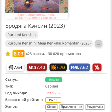
Зарегистрируйтесь, чтобы
добавить аниме в свои списки
Бродяга Кэнсин (2023)
Rurouni Kenshin
Rurouni Kenshin: Meiji Kenkaku Romantan (2023)
…
8.03
423
голоса,
138 028 просмотров
7.70
7.64
7.40
7.62
Статус:
вышел
Тип:
Сериал
Год выхода:
Лето 2023
Возрастной рейтинг:
PG-13
Жанры:
Сёнэн
Приключения
Романтика