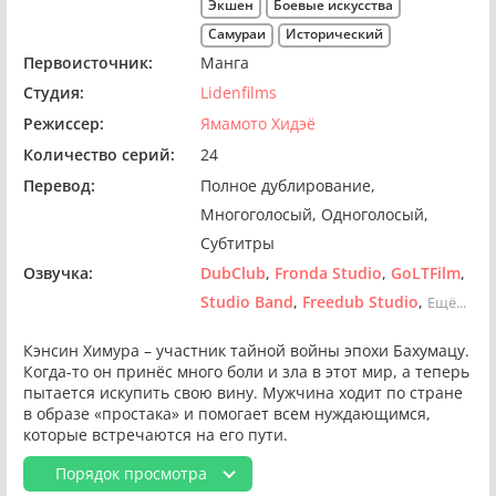
Экшен
Боевые искусства
Самураи
Исторический
Первоисточник:
Манга
Студия:
Lidenfilms
Режиссер:
Ямамото Хидэё
Количество серий:
24
Перевод:
Полное дублирование
Многоголосый
Одноголосый
Субтитры
Озвучка:
DubClub
Fronda Studio
GoLTFilm
Studio Band
Freedub Studio
Ещё...
Кэнсин Химура – участник тайной войны эпохи Бахумацу.
Когда-то он принёс много боли и зла в этот мир, а теперь
пытается искупить свою вину. Мужчина ходит по стране
в образе «простака» и помогает всем нуждающимся,
которые встречаются на его пути.
Порядок просмотра