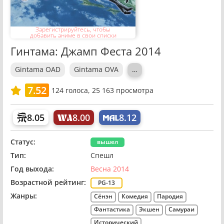
Зарегистрируйтесь, чтобы
добавить аниме в свои списки
Гинтама: Джамп Феста 2014
Gintama OAD
Gintama OVA
…
7.52
124
голоса,
25 163 просмотра
8.05
8.00
8.12
Статус:
вышел
Тип:
Спешл
Год выхода:
Весна 2014
Возрастной рейтинг:
PG-13
Жанры:
Сёнэн
Комедия
Пародия
Фантастика
Экшен
Самураи
Исторический