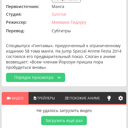
Первоисточник:
Манга
Студия:
Sunrise
Режиссер:
Мияваки Тидзуру
Перевод:
Субтитры
Спецвыпуск «Гинтамы», приуроченный к ограниченному
изданию 58 тома манги. На Jump Special Anime Festa 2014
состоялся его предварительный показ. Слоган к аниме
возвещает: «Всем членам Йорозуи пришла пора
пробудиться вновь».
Порядок просмотра
ВИДЕО
ТРЕЙЛЕРЫ
ПОХОЖИЕ АНИМЕ
Не удалось загрузить видео
Загрузить ещё раз