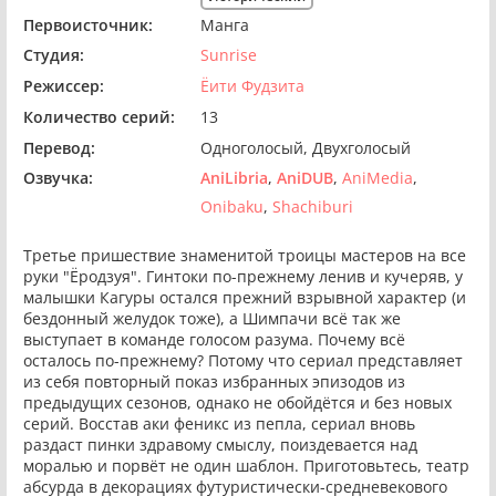
Первоисточник:
Манга
Студия:
Sunrise
Режиссер:
Ёити Фудзита
Количество серий:
13
Перевод:
Одноголосый
Двухголосый
Озвучка:
AniLibria
AniDUB
AniMedia
Onibaku
Shachiburi
Третье пришествие знаменитой троицы мастеров на все
руки "Ёродзуя". Гинтоки по-прежнему ленив и кучеряв, у
малышки Кагуры остался прежний взрывной характер (и
бездонный желудок тоже), а Шимпачи всё так же
выступает в команде голосом разума. Почему всё
осталось по-прежнему? Потому что сериал представляет
из себя повторный показ избранных эпизодов из
предыдущих сезонов, однако не обойдётся и без новых
серий. Восстав аки феникс из пепла, сериал вновь
раздаст пинки здравому смыслу, поиздевается над
моралью и порвёт не один шаблон. Приготовьтесь, театр
абсурда в декорациях футуристически-средневекового