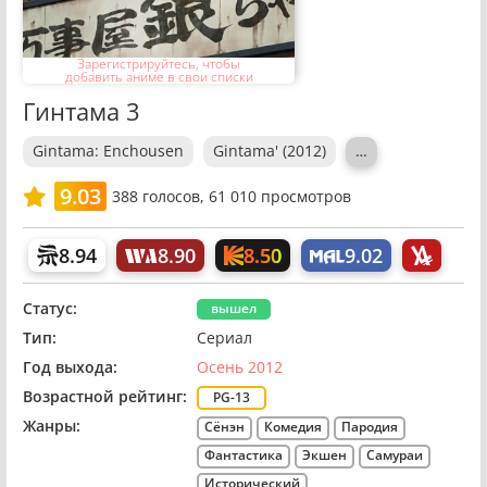
Зарегистрируйтесь, чтобы
добавить аниме в свои списки
Гинтама 3
Gintama: Enchousen
Gintama' (2012)
…
9.03
388
голосов,
61 010 просмотров
8.50
8.94
8.90
9.02
Статус:
вышел
Тип:
Сериал
Год выхода:
Осень 2012
Возрастной рейтинг:
PG-13
Жанры:
Сёнэн
Комедия
Пародия
Фантастика
Экшен
Самураи
Исторический