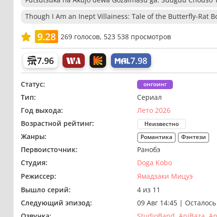
Though I Am an Inept Villainess: Tale of the Butterfly-Rat
9.28
269
голосов,
523 538 просмотров
7.96
7.98
Статус:
онгоинг
Тип:
Сериал
Год выхода:
Лето 2026
Возрастной рейтинг:
Неизвестно
Жанры:
Романтика
Фэнтези
Первоисточник:
Ранобэ
Студия:
Doga Kobo
Режиссер:
Ямадзаки Мицуэ
Вышло серий:
4 из 11
Следующий эпизод:
09 Авг 14:45
|
Осталось
Озвучка:
StudioBand
AniBaza
An