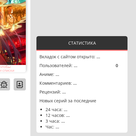
СТАТИСТИКА
Вкладок с сайтом открыто:
...
Пользователей:
...
0
🟢
 чтобы
и списки
Аниме:
...
Комментариев:
...
Рецензий:
...
Новых серий за последние
24 часа:
...
12 часов:
...
3 часа:
...
Час:
...