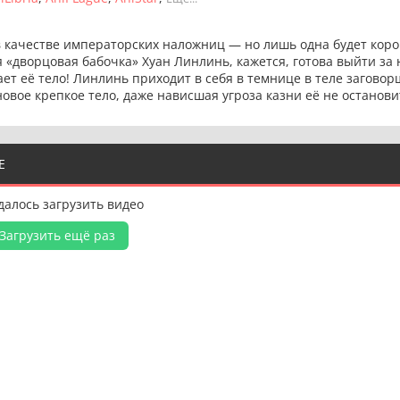
 в качестве императорских наложниц — но лишь одна будет кор
я «дворцовая бабочка» Хуан Линлинь, кажется, готова выйти за
т её тело! Линлинь приходит в себя в темнице в теле заговор
 новое крепкое тело, даже нависшая угроза казни её не останови
Е
далось загрузить видео
Загрузить ещё раз