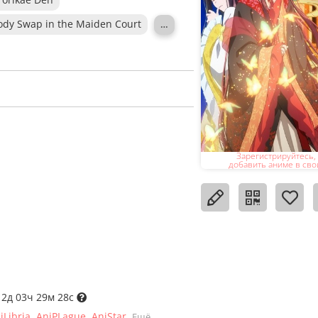
 Body Swap in the Maiden Court
…
Зарегистрируйтесь,
добавить аниме в сво
 2д 03ч 29м 27с
iLibria
AniPLague
AniStar
Ещё...