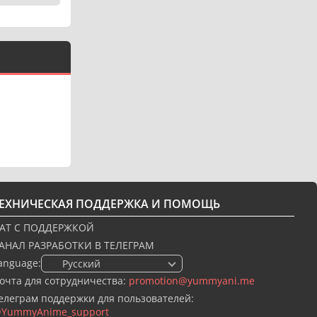
ТЕХНИЧЕСКАЯ ПОДДЕРЖКА И ПОМОЩЬ
АТ С ПОДДЕРЖКОЙ
АНАЛ РАЗРАБОТКИ В ТЕЛЕГРАМ
anguage:
🇷🇺 Русский
очта для сотрудничества:
promotion@yummyani.me
елеграм поддержки для пользователей:
YummyAnime_support