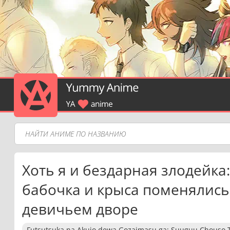
Хоть я и бездарная злодейка:
бабочка и крыса поменялись
девичьем дворе
Futsutsuka na Akujo dewa Gozaimasu ga: Suuguu Chouso 