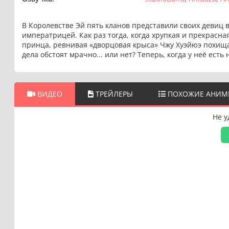
В Королевстве Эй пять кланов представили своих девиц
императрицей. Как раз тогда, когда хрупкая и прекрасна
принца, ревнивая «дворцовая крыса» Чжу Хуэйюэ похищае
дела обстоят мрачно... или нет? Теперь, когда у неё есть
ВИДЕО
ТРЕЙЛЕРЫ
ПОХОЖИЕ АНИМ
Не у