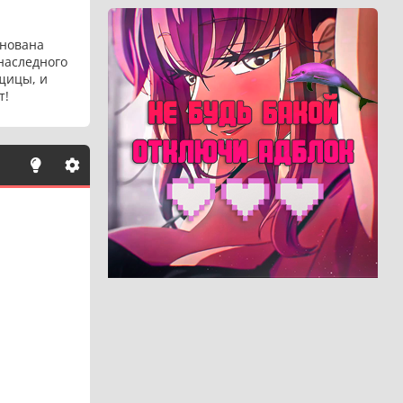
онована
 наследного
щицы, и
т!