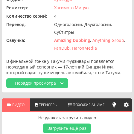
Режиссер:
Хасимото Мицуо
Количество серий:
4
Перевод:
Одноголосый
Двухголосый
Субтитры
Озвучка:
Amazing Dubbing
Anything Group
FanDub
HaronMedia
В финальной гонке у Такуми Фудзивары появляется
неожиданный соперник — 17-летний Синдзи Инуи,
который водит ту же модель автомобиля, что и Такуми.
Порядок просмотра
ВИДЕО
ТРЕЙЛЕРЫ
ПОХОЖИЕ АНИМЕ
Не удалось загрузить видео
Загрузить ещё раз