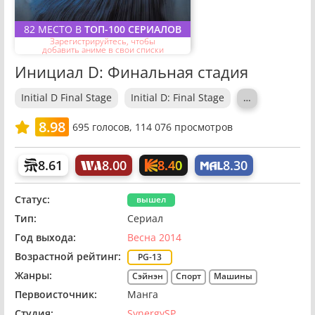
82 МЕСТО В
ТОП-100 СЕРИАЛОВ
Зарегистрируйтесь, чтобы
добавить аниме в свои списки
Инициал D: Финальная стадия
Initial D Final Stage
Initial D: Final Stage
…
8.98
695
голосов,
114 076 просмотров
8.40
8.61
8.00
8.30
Статус:
вышел
Тип:
Сериал
Год выхода:
Весна 2014
Возрастной рейтинг:
PG-13
Жанры:
Сэйнэн
Спорт
Машины
Первоисточник:
Манга
Студия:
SynergySP