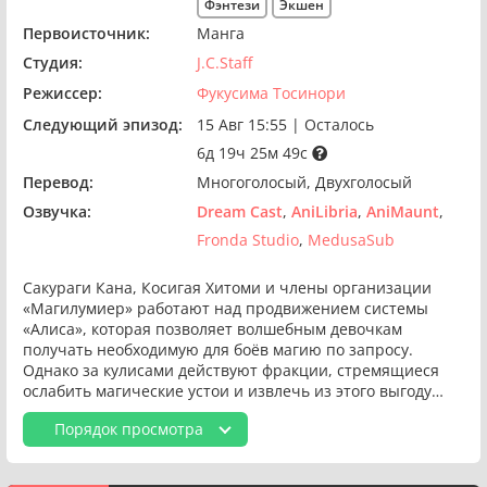
Фэнтези
Экшен
Первоисточник:
Манга
Студия:
J.C.Staff
Режиссер:
Фукусима Тосинори
Следующий эпизод:
15 Авг 15:55
|
Осталось
6д 19ч 25м 48с
Перевод:
Многоголосый
Двухголосый
Озвучка:
Dream Cast
AniLibria
AniMaunt
Fronda Studio
MedusaSub
Сакураги Кана, Косигая Хитоми и члены организации
«Магилумиер» работают над продвижением системы
«Алиса», которая позволяет волшебным девочкам
получать необходимую для боёв магию по запросу.
Однако за кулисами действуют фракции, стремящиеся
ослабить магические устои и извлечь из этого выгоду…
Порядок просмотра