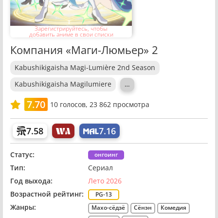
Зарегистрируйтесь, чтобы
добавить аниме в свои списки
Компания «Маги-Люмьер» 2
Kabushikigaisha Magi-Lumière 2nd Season
Kabushikigaisha Magilumiere
…
7.70
10
голосов,
23 862 просмотра
7.58
7.16
Статус:
онгоинг
Тип:
Сериал
Год выхода:
Лето 2026
Возрастной рейтинг:
PG-13
Жанры:
Махо-сёдзё
Сёнэн
Комедия