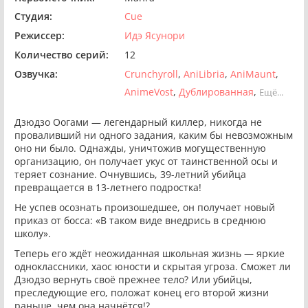
Студия:
Cue
Режиссер:
Идэ Ясунори
Количество серий:
12
Озвучка:
Crunchyroll
AniLibria
AniMaunt
AnimeVost
Дублированная
Ещё...
Дзюдзо Оогами — легендарный киллер, никогда не
проваливший ни одного задания, каким бы невозможным
оно ни было. Однажды, уничтожив могущественную
организацию, он получает укус от таинственной осы и
теряет сознание. Очнувшись, 39-летний убийца
превращается в 13-летнего подростка!
Не успев осознать произошедшее, он получает новый
приказ от босса: «В таком виде внедрись в среднюю
школу».
Теперь его ждёт неожиданная школьная жизнь — яркие
одноклассники, хаос юности и скрытая угроза. Сможет ли
Дзюдзо вернуть своё прежнее тело? Или убийцы,
преследующие его, положат конец его второй жизни
раньше, чем она начнётся!?