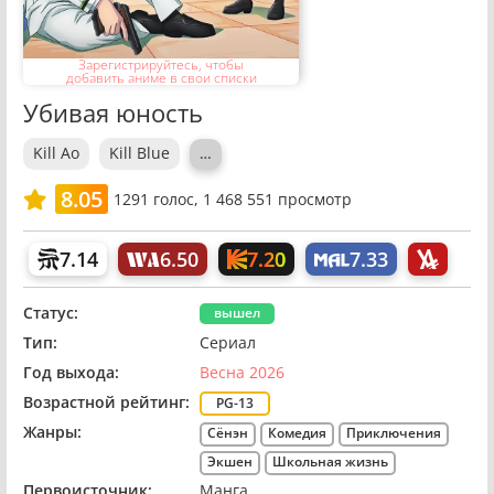
Зарегистрируйтесь, чтобы
добавить аниме в свои списки
Убивая юность
Kill Ao
Kill Blue
…
8.05
1291
голос,
1 468 551 просмотр
7.20
7.14
6.50
7.33
Статус:
вышел
Тип:
Сериал
Год выхода:
Весна 2026
Возрастной рейтинг:
PG-13
Жанры:
Сёнэн
Комедия
Приключения
Экшен
Школьная жизнь
Первоисточник:
Манга