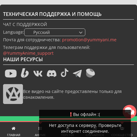
ТЕХНИЧЕСКАЯ ПОДДЕРЖКА И ПОМОЩЬ
ЧАТ С ПОДДЕРЖКОЙ
Language:
🇷🇺 Русский
Почта для сотрудничества:
promotion@yummyani.me
Телеграм поддержки для пользователей:
@YummyAnime_support
НАШИ РЕСУРСЫ
Все видео на сайте предоставлены только для
ознакомления.
Вы офлайн :(
Новый дизайн сайта
Нет доступа к серверу. Проверьте
интернет соединение.
© 2022-2026 YummyAnime.
Все права защищены.
ГЛАВНАЯ
АНИМЕ
ТОП-100
СЛУЧАЙНОЕ
СООБЩЕСТВО