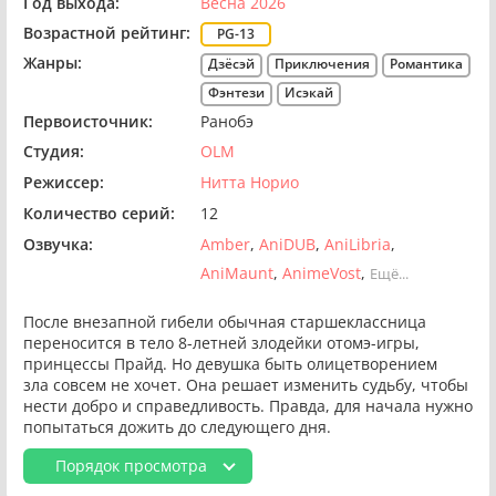
Год выхода:
Весна 2026
Возрастной рейтинг:
PG-13
Жанры:
Дзёсэй
Приключения
Романтика
Фэнтези
Исэкай
Первоисточник:
Ранобэ
Студия:
OLM
Режиссер:
Нитта Норио
Количество серий:
12
Озвучка:
Amber
AniDUB
AniLibria
AniMaunt
AnimeVost
Ещё...
После внезапной гибели обычная старшеклассница
переносится в тело 8-летней злодейки отомэ-игры,
принцессы Прайд. Но девушка быть олицетворением
зла совсем не хочет. Она решает изменить судьбу, чтобы
нести добро и справедливость. Правда, для начала нужно
попытаться дожить до следующего дня.
Порядок просмотра