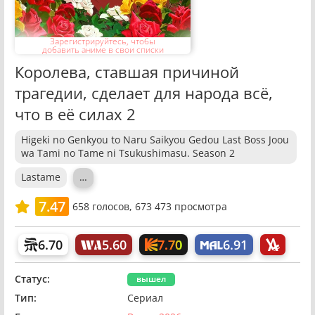
Зарегистрируйтесь, чтобы
добавить аниме в свои списки
Королева, ставшая причиной
трагедии, сделает для народа всё,
что в её силах 2
Higeki no Genkyou to Naru Saikyou Gedou Last Boss Joou
wa Tami no Tame ni Tsukushimasu. Season 2
Lastame
…
7.47
658
голосов,
673 473 просмотра
7.70
6.70
5.60
6.91
Статус:
вышел
Тип:
Сериал