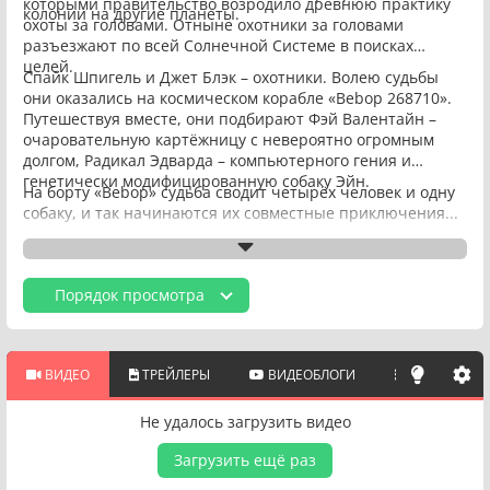
которыми правительство возродило древнюю практику
колонии на другие планеты.
охоты за головами. Отныне охотники за головами
разъезжают по всей Солнечной Системе в поисках
целей.
Спайк Шпигель и Джет Блэк – охотники. Волею судьбы
они оказались на космическом корабле «Bebop 268710».
Путешествуя вместе, они подбирают Фэй Валентайн –
очаровательную картёжницу с невероятно огромным
долгом, Радикал Эдварда – компьютерного гения и
генетически модифицированную собаку Эйн.
На борту «Bebop» судьба сводит четырёх человек и одну
собаку, и так начинаются их совместные приключения...
Порядок просмотра
ВИДЕО
ТРЕЙЛЕРЫ
ВИДЕОБЛОГИ
ПОХОЖИЕ 
Не удалось загрузить видео
Загрузить ещё раз