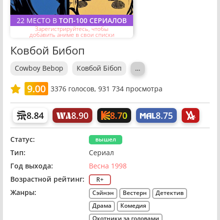
22 МЕСТО В
ТОП-100 СЕРИАЛОВ
Зарегистрируйтесь, чтобы
добавить аниме в свои списки
Ковбой Бибоп
Cowboy Bebop
Ковбой Бібоп
…
9.00
3376
голосов,
931 734 просмотра
8.70
8.84
8.90
8.75
Статус:
вышел
Тип:
Сериал
Год выхода:
Весна 1998
Возрастной рейтинг:
R+
Жанры:
Сэйнэн
Вестерн
Детектив
Драма
Комедия
Охотники за головами