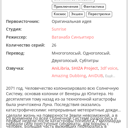
Приключения
Фантастика
Космос
Экшен
Перестрелки
Первоисточник:
Оригинальная идея
Студия:
Sunrise
Режиссер:
Ватанабэ Синъитиро
Количество серий:
26
Перевод:
Многоголосый
Одноголосый
Двухголосый
Субтитры
Озвучка:
AniLibria
SHIZA Project
3df voice
Amazing Dubbing
AniDUB
Ещё...
2071 год. Человечество колонизировало всю Солнечную
Систему, основав колонии от Венеры до Юпитера. Но
десятилетия тому назад из-за техногенной катастрофы
была уничтожена Луна. Последствия оказались
катастрофическими: непрерывные метеоритные дожди
сделали жизнь на поверхности Земли невозможной, а в
Со временем по всей Солнечной Системе разрослись и
первые недели после катастрофы погибло 4,7 миллиарда
набрали силу преступные синдикаты, для борьбы с
человек. Большая часть выживших перебралась в