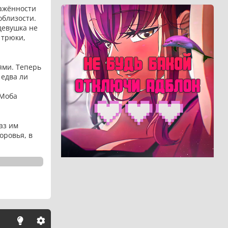
ражённости
облизости.
девушка не
 трюки,
ями. Теперь
 едва ли
 Моба
аз им
оровья, в