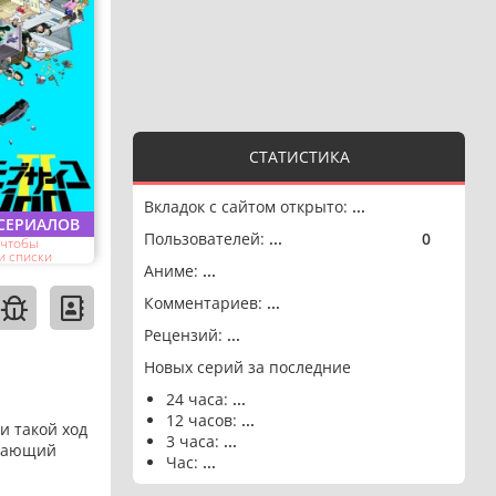
СТАТИСТИКА
Вкладок с сайтом открыто:
...
 СЕРИАЛОВ
Пользователей:
...
0
🟢
 чтобы
и списки
Аниме:
...
Комментариев:
...
Рецензий:
...
Новых серий за последние
24 часа:
...
12 часов:
...
и такой ход
3 часа:
...
адающий
Час:
...