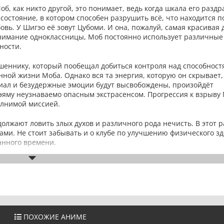
б, как никто другой, это понимает, ведь когда шкала его разд
 состояние, в котором способен разрушить всё, что находится п
вь. У Шигэо её зовут Цубоми. И она, пожалуй, самая красивая 
 внимание одноклассницы, Моб постоянно использует различные
ности.
шеннику, который пообещал добиться контроля над способност
нной жизни Моба. Однако вся та энергия, которую он скрывает,
циал и безудержные эмоции будут высвобождены, произойдёт
гэяму неузнаваемо опасным экстрасенсом. Прогрессия к взрыву
олнимой миссией.
должают ловить злых духов и различного рода нечисть. В этот р
ами. Не стоит забывать и о клубе по улучшению физического зд
анного времени.
ПОХОЖИЕ АНИМЕ