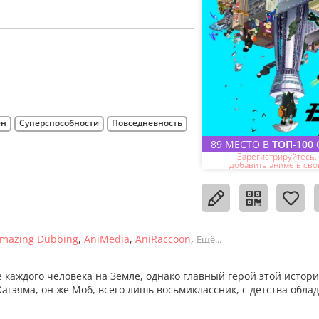
ен
Суперспособности
Повседневность
89 МЕСТО В
ТОП-100
Зарегистрируйтесь,
добавить аниме в сво
mazing Dubbing
AniMedia
AniRaccoon
Ещё...
 каждого человека на Земле, однако главный герой этой истори
Кагэяма, он же Моб, всего лишь восьмиклассник, с детства обл