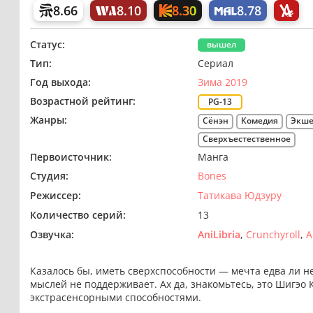
8.30
8.66
8.10
8.78
Статус:
вышел
Тип:
Сериал
Год выхода:
Зима 2019
Возрастной рейтинг:
PG-13
Жанры:
Сёнэн
Комедия
Экш
Сверхъестественное
Первоисточник:
Манга
Студия:
Bones
Режиссер:
Татикава Юдзуру
Количество серий:
13
Озвучка:
AniLibria
Crunchyroll
A
Казалось бы, иметь сверхспособности — мечта едва ли не
мыслей не поддерживает. Ах да, знакомьтесь, это Шигэо 
экстрасенсорными способностями.