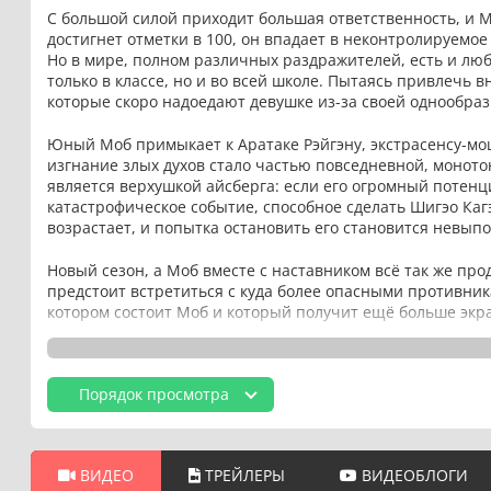
С большой силой приходит большая ответственность, и Мо
достигнет отметки в 100, он впадает в неконтролируемое
Но в мире, полном различных раздражителей, есть и любо
только в классе, но и во всей школе. Пытаясь привлечь
которые скоро надоедают девушке из-за своей однообраз
Юный Моб примыкает к Аратаке Рэйгэну, экстрасенсу-мо
изгнание злых духов стало частью повседневной, моното
является верхушкой айсберга: если его огромный потен
катастрофическое событие, способное сделать Шигэо Ка
возрастает, и попытка остановить его становится невып
Новый сезон, а Моб вместе с наставником всё так же про
предстоит встретиться с куда более опасными противник
котором состоит Моб и который получит ещё больше экр
Порядок просмотра
ВИДЕО
ТРЕЙЛЕРЫ
ВИДЕОБЛОГИ