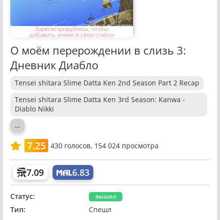
Зарегистрируйтесь, чтобы
добавить аниме в свои списки
О моём перерождении в слизь 3:
Дневник Диабло
Tensei shitara Slime Datta Ken 2nd Season Part 2 Recap
Tensei shitara Slime Datta Ken 3rd Season: Kanwa -
Diablo Nikki
…
7.25
430
голосов,
154 024 просмотра
7.09
6.83
Статус:
вышел
Тип:
Спешл