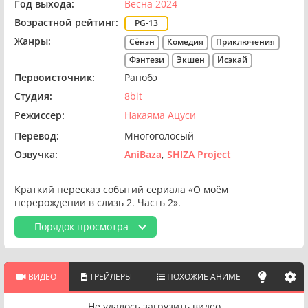
Год выхода:
Весна 2024
Возрастной рейтинг:
PG-13
Жанры:
Сёнэн
Комедия
Приключения
Фэнтези
Экшен
Исэкай
Первоисточник:
Ранобэ
Студия:
8bit
Режиссер:
Накаяма Ацуси
Перевод:
Многоголосый
Озвучка:
AniBaza
SHIZA Project
Краткий пересказ событий сериала «О моём
перерождении в слизь 2. Часть 2».
Порядок просмотра
ВИДЕО
ТРЕЙЛЕРЫ
ПОХОЖИЕ АНИМЕ
Не удалось загрузить видео