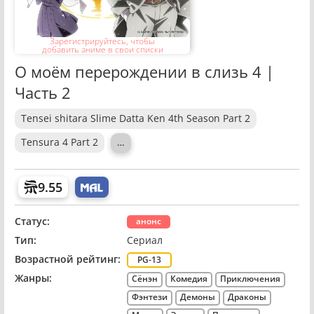
Зарегистрируйтесь, чтобы
добавить аниме в свои списки
О моём перерождении в слизь 4 |
Часть 2
Tensei shitara Slime Datta Ken 4th Season Part 2
Tensura 4 Part 2
…
9.55
Статус:
анонс
Тип:
Сериал
Возрастной рейтинг:
PG-13
Жанры:
Сёнэн
Комедия
Приключения
Фэнтези
Демоны
Драконы