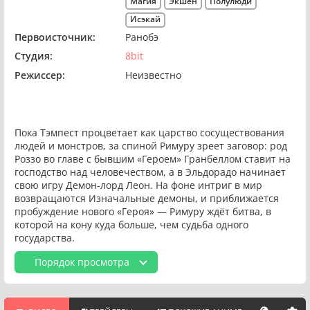
Магия
Экшен
Полулюди
Исэкай
Первоисточник:
Ранобэ
Студия:
8bit
Режиссер:
Неизвестно
Пока Тэмпест процветает как царство сосуществования
людей и монстров, за спиной Римуру зреет заговор: род
Роззо во главе с бывшим «Героем» Гранбеллом ставит на
господство над человечеством, а в Эльдорадо начинает
свою игру Демон-лорд Леон. На фоне интриг в мир
возвращаются Изначальные демоны, и приближается
пробуждение нового «Героя» — Римуру ждёт битва, в
которой на кону куда больше, чем судьба одного
государства.
Порядок просмотра