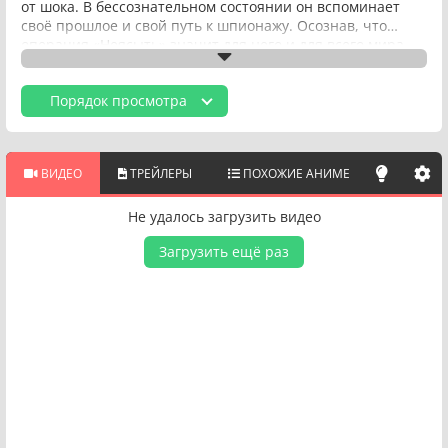
от шока. В бессознательном состоянии он вспоминает
своё прошлое и свой путь к шпионажу. Осознав, что
операция «Неясыть» значит для него и для всего мира,
Лойд обретает новую мотивацию. Несмотря на то, что
каждый из супругов преследует свои тайные цели,
Порядок просмотра
Форджеры продолжают ценить свою хаотичную, но
счастливую семейную жизнь.
ВИДЕО
ТРЕЙЛЕРЫ
ПОХОЖИЕ АНИМЕ
Не удалось загрузить видео
Загрузить ещё раз