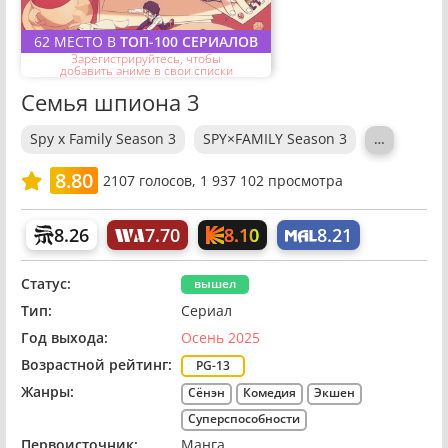
62 МЕСТО В
ТОП-100 СЕРИАЛОВ
Зарегистрируйтесь, чтобы
добавить аниме в свои списки
Семья шпиона 3
Spy x Family Season 3
SPY×FAMILY Season 3
…
8.80
2107
голосов,
1 937 102 просмотра
8.10
8.26
7.70
8.21
Статус:
вышел
Тип:
Сериал
Год выхода:
Осень 2025
Возрастной рейтинг:
PG-13
Жанры:
Сёнэн
Комедия
Экшен
Суперспособности
Первоисточник:
Манга