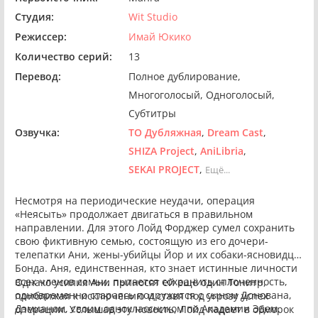
Студия:
Wit Studio
Режиссер:
Имай Юкико
Количество серий:
13
Перевод:
Полное дублирование
Многоголосый
Одноголосый
Субтитры
Озвучка:
ТО Дубляжная
Dream Cast
SHIZA Project
AniLibria
SEKAI PROJECT
Ещё...
Несмотря на периодические неудачи, операция
«Неясыть» продолжает двигаться в правильном
направлении. Для этого Лойд Форджер сумел сохранить
свою фиктивную семью, состоящую из его дочери-
телепатки Ани, жены-убийцы Йор и их собаки-ясновидца
Бонда. Аня, единственная, кто знает истинные личности
всех членов семьи, пытается сохранить сплоченность,
Однако усилия Ани приносят ей ещё один Тонитр,
одновременно стараясь подружится с сыном Донована,
приближая к исключению и ставя под угрозу успех
Дэмианом, своим одноклассником по Академии Эдем.
операции. Услышав эту новость, Лойд падает в обморок