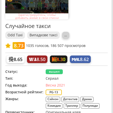
Зарегистрируйтесь, чтобы
добавить аниме в свои списки
Случайное такси
Odd Taxi
Випадкове таксі
…
8.73
1035
голосов,
186 507 просмотров
8.30
8.65
8.50
8.62
Статус:
вышел
Тип:
Сериал
Год выхода:
Весна 2021
Возрастной рейтинг:
PG-13
Жанры:
Сэйнэн
Детектив
Драма
Комедия
Триллер
Полулюди
Первоисточник:
Оригинальная идея