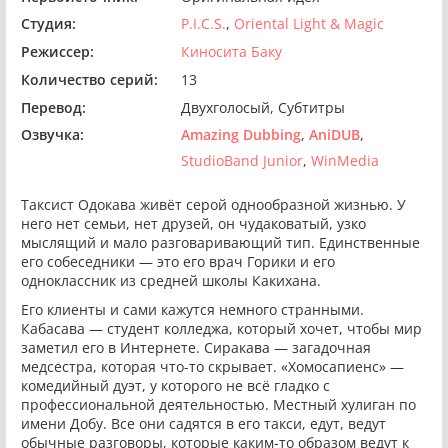
Студия:
P.I.C.S.
Oriental Light & Magic
Режиссер:
Киносита Баку
Количество серий:
13
Перевод:
Двухголосый
Субтитры
Озвучка:
Amazing Dubbing
AniDUB
StudioBand Junior
WinMedia
Таксист Одокава живёт серой однообразной жизнью. У
него нет семьи, нет друзей, он чудаковатый, узко
мыслящий и мало разговаривающий тип. Единственные
его собеседники — это его врач Горики и его
одноклассник из средней школы Какихана.
Его клиенты и сами кажутся немного странными.
Кабасава — студент колледжа, который хочет, чтобы мир
заметил его в Интернете. Сиракава — загадочная
медсестра, которая что-то скрывает. «Хомосапиенс» —
комедийный дуэт, у которого не всё гладко с
профессиональной деятельностью. Местный хулиган по
имени Добу. Все они садятся в его такси, едут, ведут
обычные разговоры, которые каким-то образом ведут к