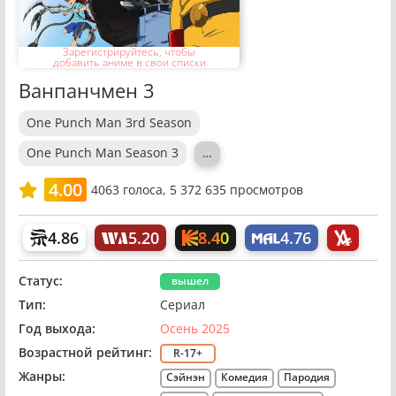
Зарегистрируйтесь, чтобы
добавить аниме в свои списки
Ванпанчмен 3
One Punch Man 3rd Season
One Punch Man Season 3
…
4.00
4063
голоса,
5 372 635 просмотров
8.40
4.86
5.20
4.76
Статус:
вышел
Тип:
Сериал
Год выхода:
Осень 2025
Возрастной рейтинг:
R-17+
Жанры:
Сэйнэн
Комедия
Пародия