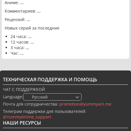
Аниме:
...
Комментариев:
...
Рецензий:
...
Новых серий за последние
24 часа:
...
12 часов:
...
3 часа:
...
Час:
...
ТЕХНИЧЕСКАЯ ПОДДЕРЖКА И ПОМОЩЬ
ЧАТ С ПОДДЕРЖКОЙ
Language:
🇷🇺 Русский
Почта для сотрудничества:
promotion@yummyani.me
Телеграм поддержки для пользователей:
@YummyAnime_support
НАШИ РЕСУРСЫ