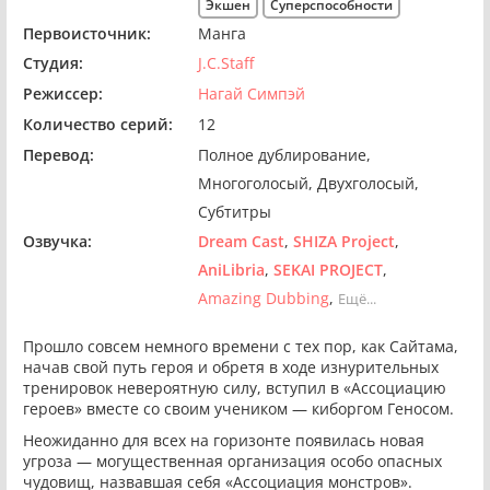
Экшен
Суперспособности
Первоисточник:
Манга
Студия:
J.C.Staff
Режиссер:
Нагай Симпэй
Количество серий:
12
Перевод:
Полное дублирование
Многоголосый
Двухголосый
Субтитры
Озвучка:
Dream Cast
SHIZA Project
AniLibria
SEKAI PROJECT
Amazing Dubbing
Ещё...
Прошло совсем немного времени с тех пор, как Сайтама,
начав свой путь героя и обретя в ходе изнурительных
тренировок невероятную силу, вступил в «Ассоциацию
героев» вместе со своим учеником — киборгом Геносом.
Неожиданно для всех на горизонте появилась новая
угроза — могущественная организация особо опасных
чудовищ, назвавшая себя «Ассоциация монстров».