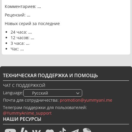
Комментариев:
...
Рецензий:
...
Новых серий за последние
24 часа:
...
12 часов:
...
3 часа:
...
Час:
...
ТЕХНИЧЕСКАЯ ПОДДЕРЖКА И ПОМОЩЬ
ЧАТ С ПОДДЕРЖКОЙ
Language:
🇷🇺 Русский
Почта для сотрудничества:
promotion@yummyani.me
Телеграм поддержки для пользователей:
@YummyAnime_support
НАШИ РЕСУРСЫ