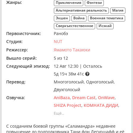
Жанры:
Приключения
Фэнтези
Альтернативная реальность
Магия
Экшен
Война
Военная тематика
Сверхъестественное
Исэкай
Первоисточник:
Ранобэ
Студия:
NUT
Режиссер:
Ямамото Такаюки
Вышло серий:
5 из 12
Следующий эпизод:
12 Авг 12:30
|
Осталось
5д 15ч 38м 41с
Перевод:
Многоголосый
Одноголосый
Двухголосый
Озвучка:
AniBaza
Dream Cast
OnWave
SHIZA Project
КОМНАТА ДИДИ
Ещё...
С созданием боевой группы «Саламандра» недавнее
повышение до подполковника Тани фон Дегуршафф и её