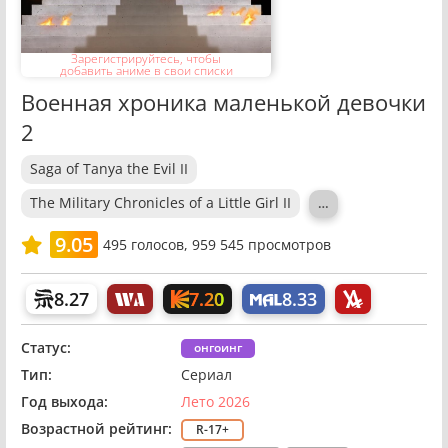
Зарегистрируйтесь, чтобы
добавить аниме в свои списки
Военная хроника маленькой девочки
2
Saga of Tanya the Evil II
The Military Chronicles of a Little Girl II
…
9.05
495
голосов,
959 545 просмотров
7.20
8.27
8.33
Статус:
онгоинг
Тип:
Сериал
Год выхода:
Лето 2026
Возрастной рейтинг:
R-17+