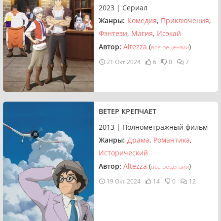
2023 | Сериал
Жанры:
Комедия
Приключения
Фэнтези
Магия
Исэкай
Автор:
Altezza
(
)
все рецензии
21 Окт 2024
6
0
7
ВЕТЕР КРЕПЧАЕТ
2013 | Полнометражный фильм
Жанры:
Драма
Романтика
Исторический
Автор:
Altezza
(
)
все рецензии
19 Окт 2024
14
0
12