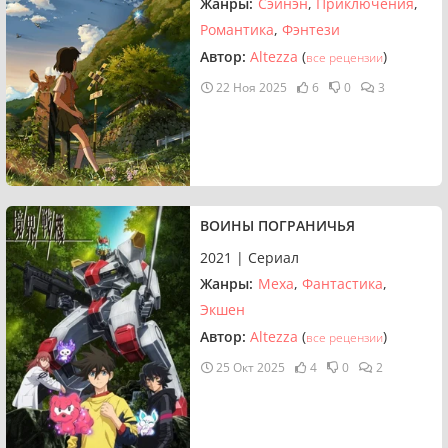
Жанры:
Сэйнэн
Приключения
Романтика
Фэнтези
Автор:
Altezza
(
)
все рецензии
22 Ноя 2025
6
0
3
ВОИНЫ ПОГРАНИЧЬЯ
2021 | Сериал
Жанры:
Меха
Фантастика
Экшен
Автор:
Altezza
(
)
все рецензии
25 Окт 2025
4
0
2