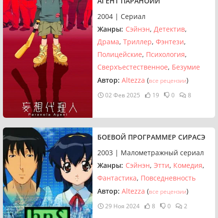
АГЕНТ ПАРАНОЙИ
2004 | Сериал
Жанры:
Сэйнэн
Детектив
Драма
Триллер
Фэнтези
Полицейские
Психология
Сверхъестественное
Безумие
Автор:
Altezza
(
)
все рецензии
02 Фев 2025
19
0
8
БОЕВОЙ ПРОГРАММЕР СИРАСЭ
2003 | Малометражный сериал
Жанры:
Сэйнэн
Этти
Комедия
Фантастика
Повседневность
Автор:
Altezza
(
)
все рецензии
29 Ноя 2024
8
0
2