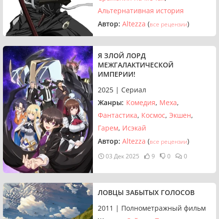
Альтернативная история
Автор:
Altezza
(
)
все рецензии
10 Июн 14:29
5
1
3
Я ЗЛОЙ ЛОРД
МЕЖГАЛАКТИЧЕСКОЙ
ИМПЕРИИ!
2025 | Сериал
Жанры:
Комедия
Меха
Фантастика
Космос
Экшен
Гарем
Исэкай
Автор:
Altezza
(
)
все рецензии
03 Дек 2025
9
0
0
ЛОВЦЫ ЗАБЫТЫХ ГОЛОСОВ
2011 | Полнометражный фильм