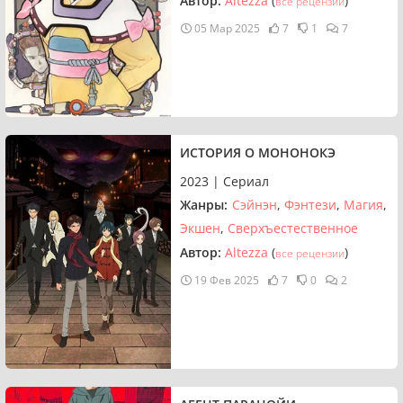
Автор:
Altezza
(
)
все рецензии
05 Мар 2025
7
1
7
ИСТОРИЯ О МОНОНОКЭ
2023 | Сериал
Жанры:
Сэйнэн
Фэнтези
Магия
Экшен
Сверхъестественное
Автор:
Altezza
(
)
все рецензии
19 Фев 2025
7
0
2