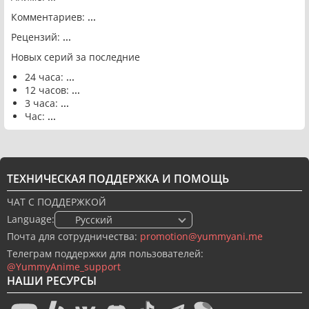
Комментариев:
...
Рецензий:
...
Новых серий за последние
24 часа:
...
12 часов:
...
3 часа:
...
Час:
...
ТЕХНИЧЕСКАЯ ПОДДЕРЖКА И ПОМОЩЬ
ЧАТ С ПОДДЕРЖКОЙ
Language:
🇷🇺 Русский
Почта для сотрудничества:
promotion@yummyani.me
Телеграм поддержки для пользователей:
@YummyAnime_support
НАШИ РЕСУРСЫ