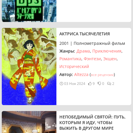
АКТРИСА ТЫСЯЧЕЛЕТИЯ
2001 | Полнометражный фильм
Жанры:
Драма
Приключения
Романтика
Фэнтези
Экшен
Исторический
Автор:
Altezza
(
)
все рецензии
03 Ноя 2024
9
0
2
НЕПОБЕДИМЫЙ СВЯТОЙ: ПУТЬ,
КОТОРЫМ Я ИДУ, ЧТОБЫ
ВЫЖИТЬ В ДРУГОМ МИРЕ