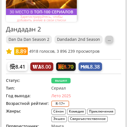
30 МЕСТО В
ТОП-100 СЕРИАЛОВ
Зарегистрируйтесь, чтобы
добавить аниме в свои списки
Дандадан 2
Dan Da Dan Season 2
Dandadan 2nd Season
…
8.89
4918
голосов,
3 896 239 просмотров
8.70
8.41
8.00
8.38
Статус:
вышел
Тип:
Сериал
Год выхода:
Лето 2025
Возрастной рейтинг:
R-17+
Жанры:
Сёнэн
Комедия
Приключения
Экшен
Сверхъестественное
Первоисточник:
Манга