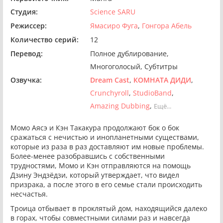
Студия:
Science SARU
Режиссер:
Ямасиро Фуга
Гонгора Абель
Количество серий:
12
Перевод:
Полное дублирование
Многоголосый
Субтитры
Озвучка:
Dream Cast
КОМНАТА ДИДИ
Crunchyroll
StudioBand
Amazing Dubbing
Ещё...
Момо Аясэ и Кэн Такакура продолжают бок о бок
сражаться с нечистью и инопланетными существами,
которые из раза в раз доставляют им новые проблемы.
Более-менее разобравшись с собственными
трудностями, Момо и Кэн отправляются на помощь
Дзину Эндзёдзи, который утверждает, что видел
призрака, а после этого в его семье стали происходить
несчастья.
Троица отбывает в проклятый дом, находящийся далеко
в горах, чтобы совместными силами раз и навсегда