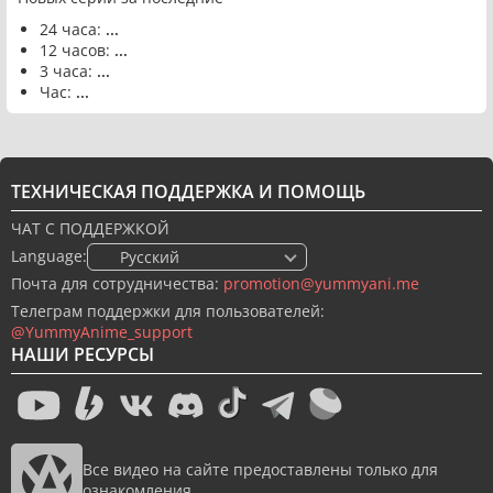
24 часа:
...
12 часов:
...
3 часа:
...
Час:
...
ТЕХНИЧЕСКАЯ ПОДДЕРЖКА И ПОМОЩЬ
ЧАТ С ПОДДЕРЖКОЙ
Language:
🇷🇺 Русский
Почта для сотрудничества:
promotion@yummyani.me
Телеграм поддержки для пользователей:
@YummyAnime_support
НАШИ РЕСУРСЫ
Все видео на сайте предоставлены только для
ознакомления.