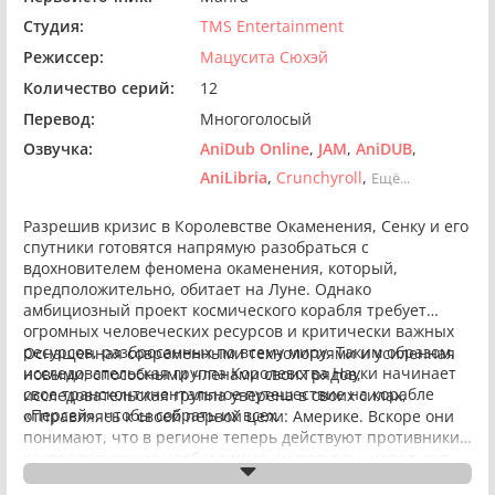
Студия:
TMS Entertainment
Режиссер:
Мацусита Сюхэй
Количество серий:
12
Перевод:
Многоголосый
Озвучка:
AniDub Online
JAM
AniDUB
AniLibria
Crunchyroll
Ещё...
Разрешив кризис в Королевстве Окаменения, Сенку и его
спутники готовятся напрямую разобраться с
вдохновителем феномена окаменения, который,
предположительно, обитает на Луне. Однако
амбициозный проект космического корабля требует
огромных человеческих ресурсов и критически важных
ресурсов, разбросанных по всему миру. Таким образом,
Оснащенная современными технологиями и усиленная
исследовательская группа Королевства Науки начинает
новыми, способными членами своих рядов,
свое трансконтинентальное путешествие на корабле
исследовательская группа уверена в своих силах,
«Персей», чтобы собрать их всех.
отправляясь к своей первой цели: Америке. Вскоре они
понимают, что в регионе теперь действуют противники,
контролирующие необходимые им ресурсы, используя
научные технологии, которые не уступают, а то и