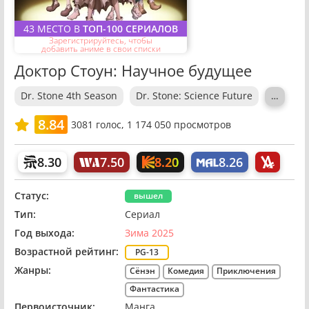
43 МЕСТО В
ТОП-100 СЕРИАЛОВ
Зарегистрируйтесь, чтобы
добавить аниме в свои списки
Доктор Стоун: Научное будущее
Dr. Stone 4th Season
Dr. Stone: Science Future
…
8.84
3081
голос,
1 174 050 просмотров
8.20
8.30
7.50
8.26
Статус:
вышел
Тип:
Сериал
Год выхода:
Зима 2025
Возрастной рейтинг:
PG-13
Жанры:
Сёнэн
Комедия
Приключения
Фантастика
Первоисточник:
Манга