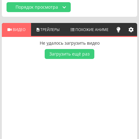
превосходят их собственные. В битве науки против науки
Порядок просмотра
Сенку и его команда должны перехитрить своих
соперников, если они хотят иметь хоть какой-то шанс
обеспечить дальнейшее выживание и возрождение
человечества.
ВИДЕО
ТРЕЙЛЕРЫ
ПОХОЖИЕ АНИМЕ
Не удалось загрузить видео
Загрузить ещё раз