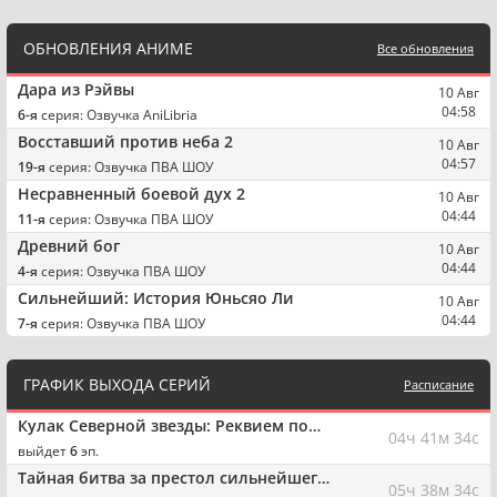
ОБНОВЛЕНИЯ АНИМЕ
Все обновления
Дара из Рэйвы
10 Авг
04:58
6-я
серия: Озвучка AniLibria
Восставший против неба 2
10 Авг
04:57
19-я
серия: Озвучка ПВА ШОУ
Несравненный боевой дух 2
10 Авг
04:44
11-я
серия: Озвучка ПВА ШОУ
Древний бог
10 Авг
04:44
4-я
серия: Озвучка ПВА ШОУ
Сильнейший: История Юньсяо Ли
10 Авг
04:44
7-я
серия: Озвучка ПВА ШОУ
ГРАФИК ВЫХОДА СЕРИЙ
Расписание
Кулак Северной звезды: Реквием по
04ч 41м 33с
рядовым головорезам армии короля
выйдет
6
эп.
кулака | Часть 2
Тайная битва за престол сильнейшего
05ч 38м 33с