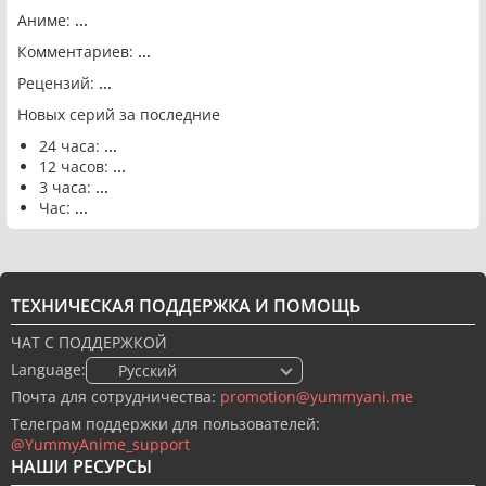
Аниме:
...
Комментариев:
...
Рецензий:
...
Новых серий за последние
24 часа:
...
12 часов:
...
3 часа:
...
Час:
...
ТЕХНИЧЕСКАЯ ПОДДЕРЖКА И ПОМОЩЬ
ЧАТ С ПОДДЕРЖКОЙ
Language:
🇷🇺 Русский
Почта для сотрудничества:
promotion@yummyani.me
Телеграм поддержки для пользователей:
@YummyAnime_support
НАШИ РЕСУРСЫ