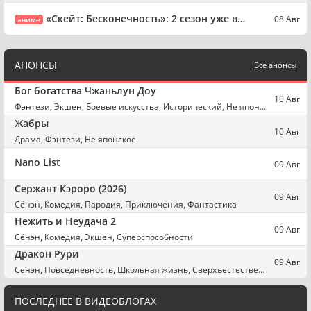
«Скейт: Бесконечность»: 2 сезон уже в
08 Авг
аниме
разработке — намёк на зиму?!
АНОНСЫ
Все анонсы
Бог богатства Чжаньлун Доу
10 Авг
Фэнтези, Экшен, Боевые искусства, Исторический, Не японское, Китайское 3D
Жабры
10 Авг
Драма, Фэнтези, Не японское
Nano List
09 Авг
Сержант Кэроро (2026)
09 Авг
Сёнэн, Комедия, Пародия, Приключения, Фантастика
Нежить и Неудача 2
09 Авг
Сёнэн, Комедия, Экшен, Суперспособности
Дракон Рури
09 Авг
Сёнэн, Повседневность, Школьная жизнь, Сверхъестественное
ПОСЛЕДНЕЕ В ВИДЕОБЛОГАХ