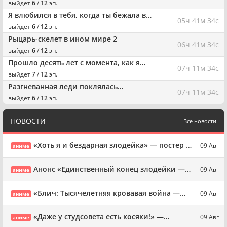
принца-дуралея
выйдет
6
/
12
эп.
Я влюбился в тебя, когда ты бежала в
05ч 41м 33с
лунной ночи
выйдет
6
/
12
эп.
Рыцарь-скелет в ином мире 2
06ч 41м 33с
выйдет
6
/
12
эп.
Прошло десять лет с момента, как я
07ч 11м 33с
сказал «оставьте это на меня и
выйдет
7
/
12
эп.
уходите» и стал легендой
Разгневанная леди поклялась
07ч 11м 33с
отомстить: Я разрушу свою страну с
выйдет
6
/
12
эп.
помощью силы гримуара!
НОВОСТИ
Все новости
«Хоть я и бездарная злодейка» — постер к
09 Авг
аниме
5-й серии
Анонс «Единственный конец злодейки —
09 Авг
аниме
смерть»
«Блич: Тысячелетняя кровавая война —
09 Авг
аниме
Бедствие»: постер Ичиго
«Даже у студсовета есть косяки!» —
09 Авг
аниме
ключевой постер!