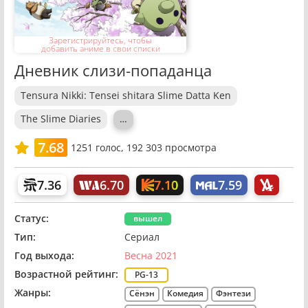
Зарегистрируйтесь, чтобы
добавить аниме в свои списки
Дневник слизи-попаданца
Tensura Nikki: Tensei shitara Slime Datta Ken
The Slime Diaries
…
7.68
1251
голос,
192 303 просмотра
7.10
7.36
6.70
7.59
Статус:
вышел
Тип:
Сериал
Год выхода:
Весна 2021
Возрастной рейтинг:
PG-13
Жанры:
Сёнэн
Комедия
Фэнтези