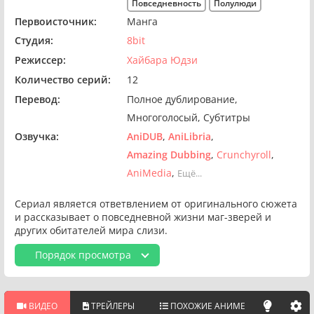
Повседневность
Полулюди
Первоисточник:
Манга
Студия:
8bit
Режиссер:
Хайбара Юдзи
Количество серий:
12
Перевод:
Полное дублирование
Многоголосый
Субтитры
Озвучка:
AniDUB
AniLibria
Amazing Dubbing
Crunchyroll
AniMedia
Ещё...
Сериал является ответвлением от оригинального сюжета
и рассказывает о повседневной жизни маг-зверей и
других обитателей мира слизи.
Порядок просмотра
ВИДЕО
ТРЕЙЛЕРЫ
ПОХОЖИЕ АНИМЕ