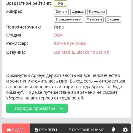
Возрастной рейтинг:
PG
Жанры:
Сёнэн
Драма
Комедия
Приключения
Фэнтези
Экшен
Первоисточник:
Игра
Студия:
OLM
Режиссер:
Юяма Кунихико
Озвучка:
SDI Media
Blackbird Sound
Обманутый Аркеус держит злость на всё человечество
и хочет уничтожить весь мир. Выход есть — отправиться
в прошлое и переписать историю, тогда Аркеус не будет
обманут. Но даже путешествие во времени не сможет
уберечь наших героев от трудностей.
Порядок просмотра
ВИДЕО
ТРЕЙЛЕРЫ
ПОХОЖИЕ АНИМЕ