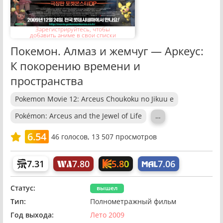
Зарегистрируйтесь, чтобы
добавить аниме в свои списки
Покемон. Алмаз и жемчуг — Аркеус:
К покорению времени и
пространства
Pokemon Movie 12: Arceus Choukoku no Jikuu e
Pokémon: Arceus and the Jewel of Life
…
6.54
46
голосов,
13 507 просмотров
5.80
7.31
7.80
7.06
Статус:
вышел
Тип:
Полнометражный фильм
Год выхода:
Лето 2009