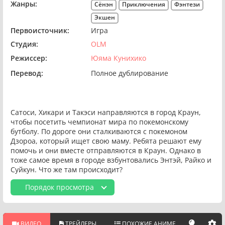
Жанры:
Сёнэн
Приключения
Фэнтези
Экшен
Первоисточник:
Игра
Студия:
OLM
Режиссер:
Юяма Кунихико
Перевод:
Полное дублирование
Сатоси, Хикари и Такэси направляются в город Краун,
чтобы посетить чемпионат мира по покемонскому
бутболу. По дороге они сталкиваются с покемоном
Дзороа, который ищет свою маму. Ребята решают ему
помочь и они вместе отправляются в Краун. Однако в
тоже самое время в городе взбунтовались Энтэй, Райко и
Суйкун. Что же там происходит?
Порядок просмотра
ВИДЕО
ТРЕЙЛЕРЫ
ПОХОЖИЕ АНИМЕ