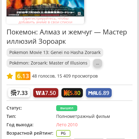
Зарегистрируйтесь, чтобы
добавить аниме в свои списки
Покемон: Алмаз и жемчуг — Мастер
иллюзий Зороарк
Pokemon Movie 13: Genei no Hasha Zoroark
Pokémon: Zoroark: Master of Illusions
…
6.13
48
голосов,
15 409 просмотров
5.80
7.33
7.50
6.89
Статус:
вышел
Тип:
Полнометражный фильм
Год выхода:
Лето 2010
Возрастной рейтинг:
PG