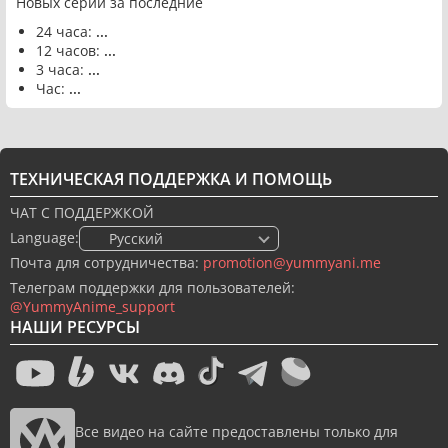
Новых серий за последние
24 часа:
...
12 часов:
...
3 часа:
...
Час:
...
ТЕХНИЧЕСКАЯ ПОДДЕРЖКА И ПОМОЩЬ
ЧАТ С ПОДДЕРЖКОЙ
Language:
🇷🇺 Русский
Почта для сотрудничества:
promotion@yummyani.me
Телеграм поддержки для пользователей:
@YummyAnime_support
НАШИ РЕСУРСЫ
Все видео на сайте предоставлены только для