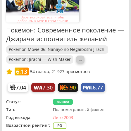
Зарегистрируйтесь, чтобы
добавить аниме в свои списки
Покемон: Современное поколение —
Джирачи исполнитель желаний
Pokemon Movie 06: Nanayo no Negaiboshi Jirachi
Pokémon: Jirachi — Wish Maker
…
6.13
54
голоса,
21 927 просмотров
5.90
7.04
7.30
6.77
Статус:
вышел
Тип:
Полнометражный фильм
Год выхода:
Лето 2003
Возрастной рейтинг:
PG