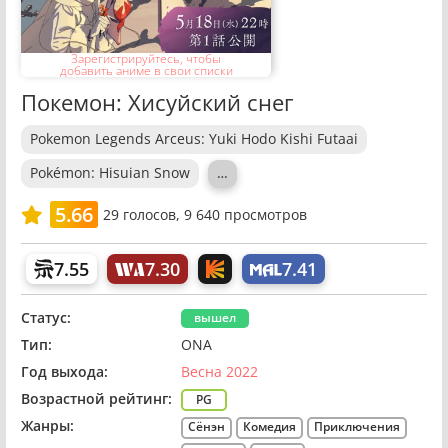
Зарегистрируйтесь, чтобы
добавить аниме в свои списки
Покемон: Хисуйский снег
Pokemon Legends Arceus: Yuki Hodo Kishi Futaai
Pokémon: Hisuian Snow
…
5.66
29
голосов,
9 640 просмотров
7.55
7.30
7.41
Статус:
вышел
Тип:
ONA
Год выхода:
Весна 2022
Возрастной рейтинг:
PG
Жанры:
Сёнэн
Комедия
Приключения