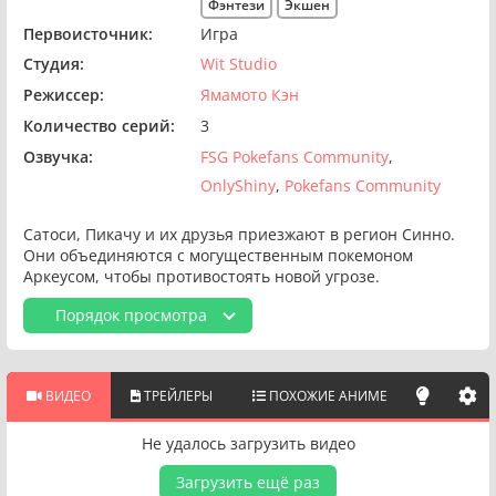
Фэнтези
Экшен
Первоисточник:
Игра
Студия:
Wit Studio
Режиссер:
Ямамото Кэн
Количество серий:
3
Озвучка:
FSG Pokefans Community
OnlyShiny
Pokefans Community
Сатоси, Пикачу и их друзья приезжают в регион Синно.
Они объединяются с могущественным покемоном
Аркеусом, чтобы противостоять новой угрозе.
Порядок просмотра
ВИДЕО
ТРЕЙЛЕРЫ
ПОХОЖИЕ АНИМЕ
Не удалось загрузить видео
Загрузить ещё раз