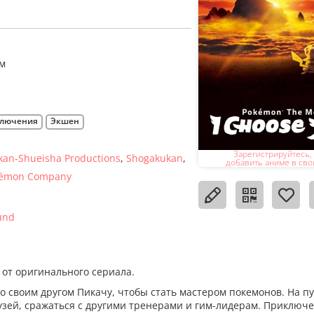
м
лючения
Экшен
Зарегистрируйтесь,
an-Shueisha Productions
Shogakukan
добавить аниме в сво
kémon Company
und
от оригинального сериала.
 своим другом Пикачу, чтобы стать мастером покемонов. На пу
рузей, сражаться с другими тренерами и гим-лидерам. Приключ