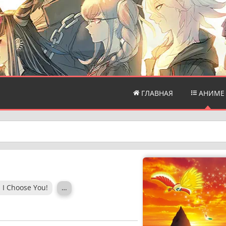
ГЛАВНАЯ
АНИМЕ
 I Choose You!
…