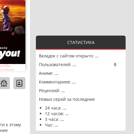
СТАТИСТИКА
Вкладок с сайтом открыто:
...
Пользователей:
...
0
🟢
 чтобы
и списки
Аниме:
...
Комментариев:
...
Рецензий:
...
Новых серий за последние
24 часа:
...
12 часов:
...
3 часа:
...
ти к этому
Час:
...
ение