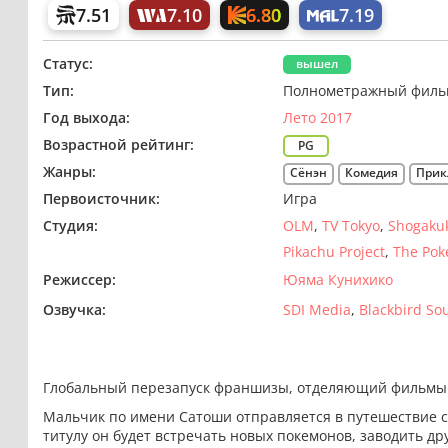
6.80
7.51
7.10
7.19
Статус:
вышел
Тип:
Полнометражный филь
Год выхода:
Лето 2017
Возрастной рейтинг:
PG
Жанры:
Сёнэн
Комедия
Прик
Первоисточник:
Игра
Студия:
OLM
TV Tokyo
Shogakuk
Pikachu Project
The Po
Режиссер:
Юяма Кунихико
Озвучка:
SDI Media
Blackbird So
Глобальный перезапуск франшизы, отделяющий фильмы 
Мальчик по имени Сатоши отправляется в путешествие со
титулу он будет встречать новых покемонов, заводить д