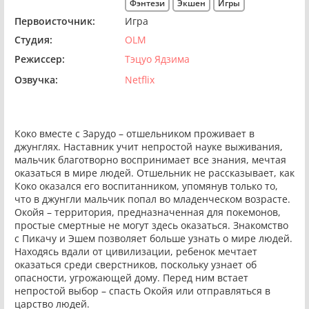
Фэнтези
Экшен
Игры
Первоисточник:
Игра
Студия:
OLM
Режиссер:
Тэцуо Ядзима
Озвучка:
Netflix
Коко вместе с Зарудо – отшельником проживает в
джунглях. Наставник учит непростой науке выживания,
мальчик благотворно воспринимает все знания, мечтая
оказаться в мире людей. Отшельник не рассказывает, как
Коко оказался его воспитанником, упомянув только то,
что в джунгли мальчик попал во младенческом возрасте.
Окойя – территория, предназначенная для покемонов,
простые смертные не могут здесь оказаться. Знакомство
с Пикачу и Эшем позволяет больше узнать о мире людей.
Находясь вдали от цивилизации, ребенок мечтает
оказаться среди сверстников, поскольку узнает об
опасности, угрожающей дому. Перед ним встает
непростой выбор – спасть Окойя или отправляться в
царство людей.