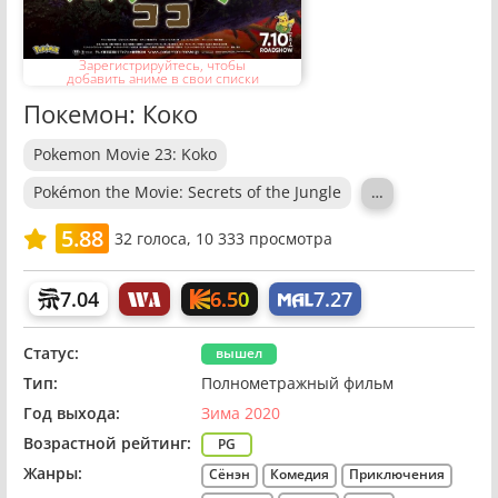
Зарегистрируйтесь, чтобы
добавить аниме в свои списки
Покемон: Коко
Pokemon Movie 23: Koko
Pokémon the Movie: Secrets of the Jungle
…
5.88
32
голоса,
10 333 просмотра
6.50
7.04
7.27
Статус:
вышел
Тип:
Полнометражный фильм
Год выхода:
Зима 2020
Возрастной рейтинг:
PG
Жанры:
Сёнэн
Комедия
Приключения