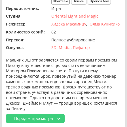
Фэнтези
Экшен
Прокси бои
Первоисточник:
Игра
Студия:
Oriental Light and Magic
Режиссер:
Хидака Масамицу
Юяма Кунихико
Количество серий:
82
Перевод:
Полное дублирование
Озвучка:
SDI Media
Пифагор
Мальчик Эш отправляется со своим первым покемоном
Пикачу в путешествие с целью стать величайшим
Мастером Покемонов на свете. По пути к нему
присоединяются Брок, повернутый на девочках тренер
каменных покемонов, и девчонка-сорванец Мисти,
тренер водяных покемонов. Друзья путешествуют по
всей стране, участвуя в различных соревнованиях
покемонов. Однако по дороге им все время мешают
Джесси, Джеймс и Мяут — троица воришек, охотящихся
за Пикачу.
Порядок просмотра