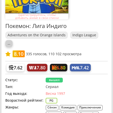
Зарегистрируйтесь, чтобы
добавить аниме в свои списки
Покемон: Лига Индиго
Adventures on the Orange Islands
Indigo League
…
8.10
335
голосов,
110 102 просмотра
6.80
7.62
7.80
7.42
Статус:
вышел
Тип:
Сериал
Год выхода:
Весна 1997
Возрастной рейтинг:
PG
Жанры:
Сёнэн
Комедия
Приключения