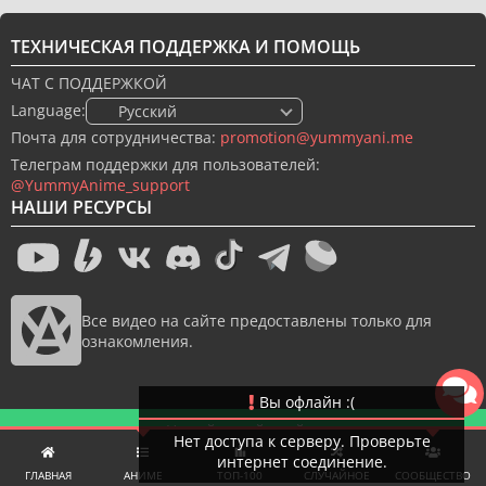
ТЕХНИЧЕСКАЯ ПОДДЕРЖКА И ПОМОЩЬ
ЧАТ С ПОДДЕРЖКОЙ
Language:
🇷🇺 Русский
Почта для сотрудничества:
promotion@yummyani.me
Телеграм поддержки для пользователей:
@YummyAnime_support
НАШИ РЕСУРСЫ
Все видео на сайте предоставлены только для
ознакомления.
Вы офлайн :(
Новый дизайн сайта
Нет доступа к серверу. Проверьте
интернет соединение.
© 2022-2026 YummyAnime.
Все права защищены.
ГЛАВНАЯ
АНИМЕ
ТОП-100
СЛУЧАЙНОЕ
СООБЩЕСТВО