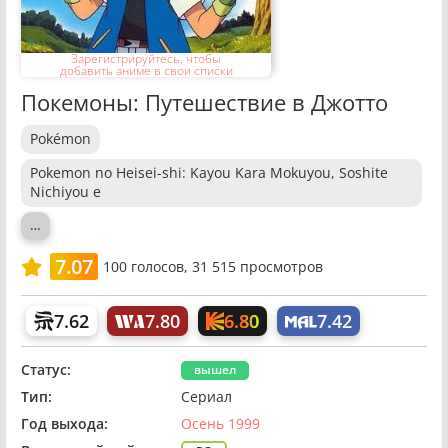
Зарегистрируйтесь, чтобы
добавить аниме в свои списки
Покемоны: Путешествие в Джотто
Pokémon
Pokemon no Heisei-shi: Kayou Kara Mokuyou, Soshite
Nichiyou e
…
7.07
100
голосов,
31 515 просмотров
6.80
7.62
7.80
7.42
Статус:
вышел
Тип:
Сериал
Год выхода:
Осень 1999