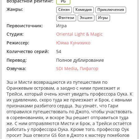
Возрастной рейтинг:
PG
Жанры:
Сёнэн
Комедия
Приключения
Фэнтези
Экшен
Игры
Первоисточник:
Игра
Студия:
Oriental Light & Magic
Режиссер:
Юяма Кунихико
Количество серий:
54
Перевод:
Полное дублирование
Озвучка:
SDI Media
Пифагор
Эш и Мисти возвращаются из путешествия по
Оранжевым островам, а заодно с ними приезжает и
Трейси, который очень хочет увидеть профессора Оука. К
их удивлению, скоро туда же приезжает и Брок, с явными
признаками разбитого сердца. Эш узнаёт, что Гари
отправился путешествовать по Джото, чтобы участвовать
в соревнованиях, и вскоре Эш решает отправиться туда
же. С ним отправляются Мисти и Брок, а Трейси остаётся
работать у профессора Оука. Кроме того, профессор Оук
просит Эша отвезти GS бол в Джото к мастеру покеболов