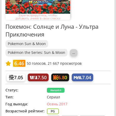
Зарегистрируйтесь, чтобы
добавить аниме в свои списки
Покемон: Солнце и Луна - Ультра
Приключения
Pokemon Sun & Moon
Pokémon the Series: Sun & Moon
…
6.46
50
голосов,
21 667 просмотров
6.80
7.05
7.50
7.04
Статус:
вышел
Тип:
Сериал
Год выхода:
Осень 2017
Возрастной рейтинг:
PG